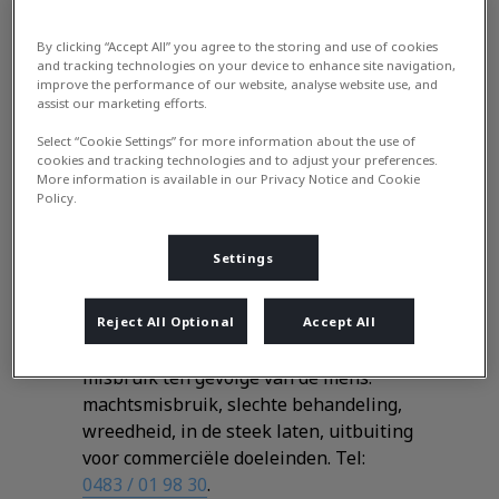
en soms ook volwassen katten op die
een warm thuis zoeken. Vind je kittens
By clicking “Accept All” you agree to the storing and use of cookies
of zoek je een kitten, contacteer gerust
and tracking technologies on your device to enhance site navigation,
improve the performance of our website, analyse website use, and
de poezemoeders.
assist our marketing efforts.
Select “Cookie Settings” for more information about the use of
cookies and tracking technologies and to adjust your preferences.
Dierenasiel Veeweyde
More information is available in our Privacy Notice and Cookie
Policy.
Weelde
Settings
Hun missie vat zich samen in : De
bescherming van dieren, in al zijn
vormen. Die bescherming is er vooral
Reject All Optional
Accept All
op gericht de dieren te vrijwaren van
misbruik ten gevolge van de mens:
machtsmisbruik, slechte behandeling,
wreedheid, in de steek laten, uitbuiting
voor commerciële doeleinden. Tel:
0483 / 01 98 30
.