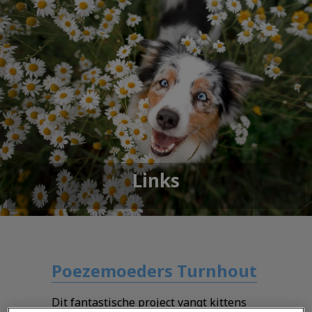
Links
Poezemoeders Turnhout
Dit fantastische project vangt kittens