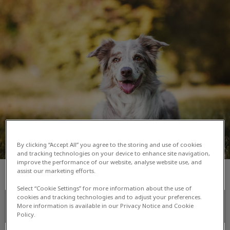
Huisdieren
By clicking “Accept All” you agree to the storing and use of cookies
and tracking technologies on your device to enhance site navigation,
improve the performance of our website, analyse website use, and
assist our marketing efforts.
Select “Cookie Settings” for more information about the use of
cookies and tracking technologies and to adjust your preferences.
Honden
More information is available in our Privacy Notice and Cookie
Policy.