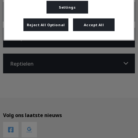
Settings
Katten
Reject All Optional
Accept All
Konijnen
Reptielen
Volg ons laatste nieuws