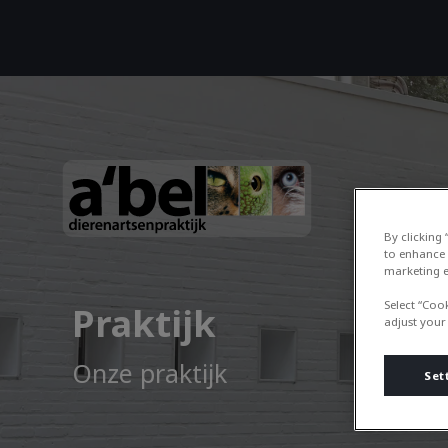
Homepage Dierenartsenpraktijk a’
By clicking
to enhance 
marketing e
Select “Coo
Praktijk
adjust your
Onze praktijk
Set