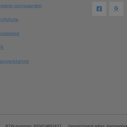
emene voorwaarden
ijfsfiche
kiebeleid
PR
vacyverklaring
BTW-nummer:
BE0654891837
Geregistreerd adres:
Kempenlaa