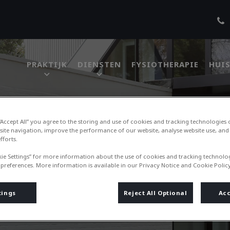
PRAKTIJK
DIENSTEN
FYSIOTHERAPIE
HUIS
bel
 “Accept All” you agree to the storing and use of cookies and tracking technologies
site navigation, improve the performance of our website, analyse website use, and 
fforts.
kie Settings” for more information about the use of cookies and tracking technolo
 preferences. More information is available in our Privacy Notice and Cookie Policy
tings
Reject All Optional
Acc