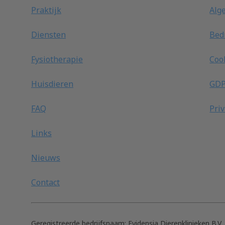
Praktijk
Alg
Diensten
Bedr
Fysiotherapie
Coo
Huisdieren
GD
FAQ
Pri
Links
Nieuws
Contact
Geregistreerde bedrijfsnaam:
Evidensia Dierenklinieken B.V.