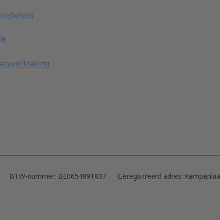
kiebeleid
PR
vacyverklaring
BTW-nummer:
BE0654891837
Geregistreerd adres:
Kempenlaa