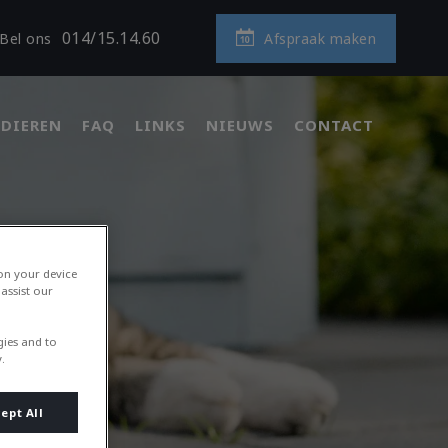
014/15.14.60
Afspraak maken
Bel ons
DIEREN
FAQ
LINKS
NIEUWS
CONTACT
 on your device
assist our
gies and to
.
ept All