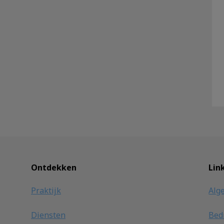
Ontdekken
Lin
Praktijk
Alg
Diensten
Bedr