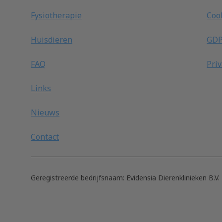
Fysiotherapie
Coo
Huisdieren
GD
FAQ
Pri
Links
Nieuws
Contact
Geregistreerde bedrijfsnaam:
Evidensia Dierenklinieken B.V.