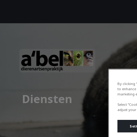
Homepage Dierenartsenpraktijk a’
By clicking
to enhance 
Diensten
marketing e
Select “Coo
adjust your
Set