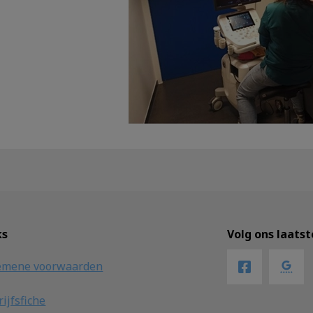
ks
Volg ons laats
emene voorwaarden
ijfsfiche