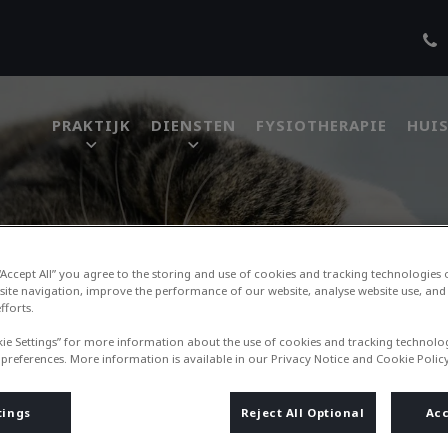
PRAKTIJK
DIENSTEN
FYSIOTHERAPIE
HUIS
bel
 “Accept All” you agree to the storing and use of cookies and tracking technologies
site navigation, improve the performance of our website, analyse website use, and 
fforts.
kie Settings” for more information about the use of cookies and tracking technolo
 preferences. More information is available in our Privacy Notice and Cookie Policy
tings
Reject All Optional
Acc